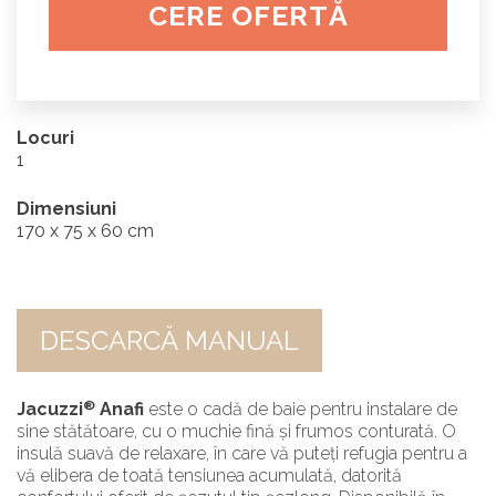
CERE OFERTĂ
Locuri
1
Dimensiuni
170 x 75 x 60 cm
DESCARCĂ MANUAL
®
Jacuzzi
Anafi
este o cadă de baie pentru instalare de
sine stătătoare, cu o muchie fină și frumos conturată. O
insulă suavă de relaxare, în care vă puteți refugia pentru a
vă elibera de toată tensiunea acumulată, datorită