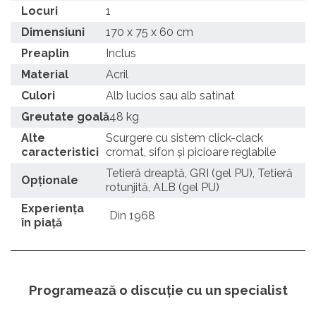
Locuri
1
Dimensiuni
170 x 75 x 60 cm
Preaplin
Inclus
Material
Acril
Culori
Alb lucios sau alb satinat
Greutate goală
48 kg
Alte
Scurgere cu sistem click-clack
caracteristici
cromat, sifon și picioare reglabile
Tetieră dreaptă, GRI (gel PU), Tetieră
Opționale
rotunjită, ALB (gel PU)
Experienţa
Din 1968
în piaţă
Programează o discuție cu un specialist