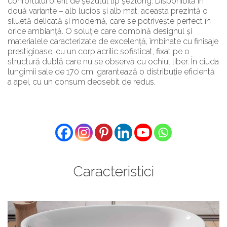
confortului oferit de șezutul tip șezlong. Disponibilă în
două variante – alb lucios și alb mat, aceasta prezintă o
siluetă delicată și modernă, care se potrivește perfect în
orice ambianță. O soluție care combină designul și
materialele caracterizate de excelență, îmbinate cu finisaje
prestigioase, cu un corp acrilic sofisticat, fixat pe o
structură dublă care nu se observă cu ochiul liber. În ciuda
lungimii sale de 170 cm, garantează o distribuție eficientă
a apei, cu un consum deosebit de redus.
Caracteristici