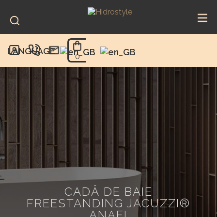
Skip
to
content
LANGUAGE
0
CADĂ DE BAIE
FREESTANDING JACUZZI®
ANAFI