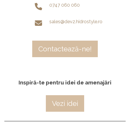
0747 060 060
sales@dev2.hidrostyle.ro
Contactează-ne!
Inspiră-te pentru idei de amenajări
Vezi idei