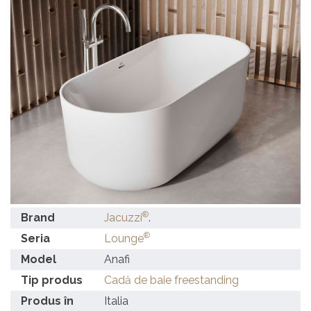
®
Brand
Jacuzzi
.
®
Seria
Lounge
Model
Anafi
Tip produs
Cadă de baie freestanding
Produs în
Italia