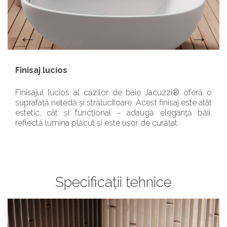
Finisaj lucios
Finisajul lucios al căzilor de baie Jacuzzi® oferă o
suprafață netedă și strălucitoare. Acest finisaj este atât
estetic, cât și funcțional – adaugă eleganță băii,
reflectă lumina plăcut și este ușor de curățat.
Specificații tehnice