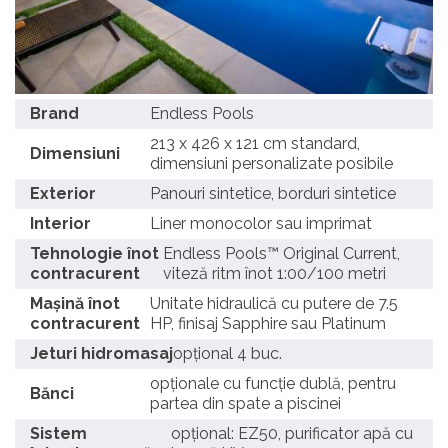
Brand
Endless Pools
213 x 426 x 121 cm standard,
Dimensiuni
dimensiuni personalizate posibile
Exterior
Panouri sintetice, borduri sintetice
Interior
Liner monocolor sau imprimat
Tehnologie înot
Endless Pools™ Original Current,
contracurent
viteză ritm înot 1:00/100 metri
Mașină înot
Unitate hidraulică cu putere de 7.5
contracurent
HP, finisaj Sapphire sau Platinum
Jeturi hidromasaj
opțional 4 buc.
opționale cu funcție dublă, pentru
Bănci
partea din spate a piscinei
Sistem
opțional: EZ50, purificator apă cu