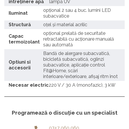
întreținere apă
lampă UV
opțional 2 sau 4 buc. lumini LED
Iluminat
subacvatice
Structură
oțel și material acrilic
opțional prelată de securitate
Capac
retractabilă cu acționare manuală
termoizolant
sau automată
Bandă de alergare subacvatică,
bicicletă subacvatică, oglinzi
Optiuni si
subacvatice, aplicație control
accesorii
Fit@Home, scări
interioare/exterioare, afișaj ritm înot
Necesar electric
220 V / 30 A (monofazic), 3 kW
Programează o discuție cu un specialist
0747 060 060