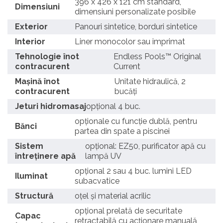
396 x 426 x 121 cm standard,
Dimensiuni
dimensiuni personalizate posibile
Exterior
Panouri sintetice, borduri sintetice
Interior
Liner monocolor sau imprimat
Tehnologie înot
Endless Pools™ Original
contracurent
Current
Mașină înot
Unitate hidraulică, 2
contracurent
bucăți
Jeturi hidromasaj
opțional 4 buc.
opționale cu funcție dublă, pentru
Bănci
partea din spate a piscinei
Sistem
opțional: EZ50, purificator apă cu
întreținere apă
lampă UV
opțional 2 sau 4 buc. lumini LED
Iluminat
subacvatice
Structură
oțel și material acrilic
opțional prelată de securitate
Capac
retractabilă cu acționare manuală