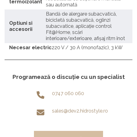
termoizolant
sau automată
Bandă de alergare subacvatică,
bicicletă subacvatică, oglinzi
Optiuni si
subacvatice, aplicație control
accesorii
Fit@Home, scări
interioare/exterioare, afișaj ritm înot
Necesar electric
220 V / 30 A (monofazic), 3 kW
Programează o discuție cu un specialist
0747 060 060
sales@dev2.hidrostyle.ro