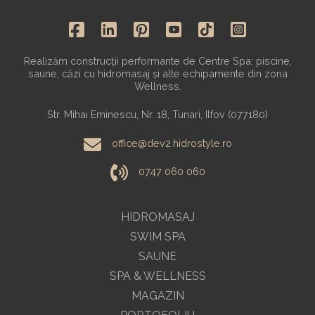
Realizăm construcții performante de Centre Spa: piscine,
saune, căzi cu hidromasaj și alte echipamente din zona
Wellness.
Str. Mihai Eminescu, Nr. 18, Tunari, Ilfov (077180)
office@dev2.hidrostyle.ro
0747 060 060
HIDROMASAJ
SWIM SPA
SAUNE
SPA & WELLNESS
MAGAZIN