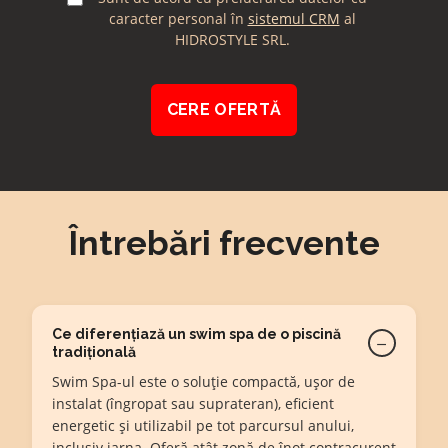
(UTM)
generala
caracter personal în
sistemul CRM
al
HIDROSTYLE SRL.
Întrebări frecvente
Ce diferențiază un swim spa de o piscină
−
tradițională
Swim Spa-ul este o soluție compactă, ușor de
instalat (îngropat sau suprateran), eficient
energetic și utilizabil pe tot parcursul anului,
inclusiv iarna. Oferă atât zonă de înot contracurent