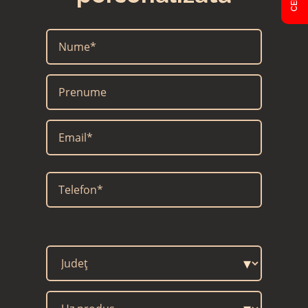
CAMP
▾