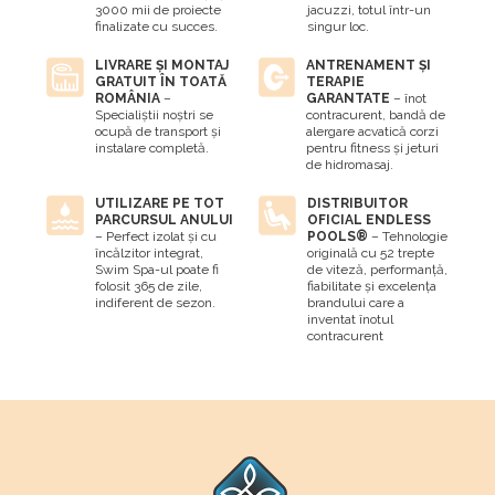
3000 mii de proiecte
jacuzzi, totul într-un
finalizate cu succes.
singur loc.
LIVRARE ȘI MONTAJ
ANTRENAMENT ȘI
GRATUIT ÎN TOATĂ
TERAPIE
ROMÂNIA
–
GARANTATE
– înot
Specialiștii noștri se
contracurent, bandă de
ocupă de transport și
alergare acvatică corzi
instalare completă.
pentru fitness și jeturi
de hidromasaj.
UTILIZARE PE TOT
DISTRIBUITOR
PARCURSUL ANULUI
OFICIAL ENDLESS
– Perfect izolat și cu
POOLS®
– Tehnologie
încălzitor integrat,
originală cu 52 trepte
Swim Spa-ul poate fi
de viteză, performanță,
folosit 365 de zile,
fiabilitate și excelența
indiferent de sezon.
brandului care a
inventat înotul
contracurent