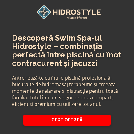
Skip
to
content
Descoperă Swim Spa-ul
Hidrostyle – combinația
perfectă între piscină cu înot
contracurent și jacuzzi
Antrenează-te ca într-o piscină profesională,
bucură-te de hidromasaj terapeutic și creează
momente de relaxare și distracție pentru toată
familia. Totul într-un singur produs compact,
eficient și premium cu utilizare tot anul.
CERE OFERTĂ