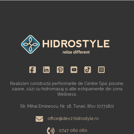
Realizăm construcții performante de Centre Spa: piscine,
saune, căzi cu hidromasaj și alte echipamente din zona
Wellness.
Str. Mihai Eminescu, Nr. 18, Tunari, Ilfov (077180)
office@dev2.hidrostyle.ro
0747 060 060