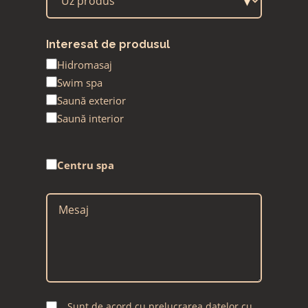
▾
Interesat de produsul
Hidromasaj
Swim spa
Saună exterior
Saună interior
Centru spa
Sursa
Sursa
Medium
Campanie
Sursa
principală
Sunt de acord cu prelucrarea datelor cu
(UTM)
(UTM)