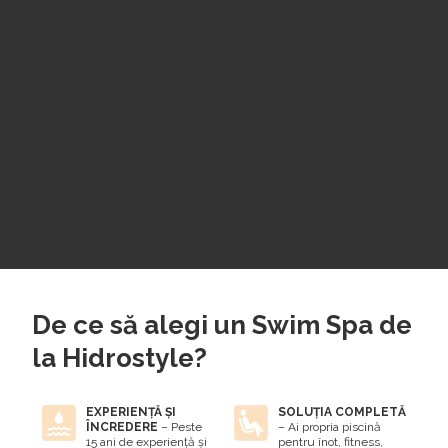
De ce să alegi un Swim Spa de
la Hidrostyle?
EXPERIENȚĂ ȘI
SOLUȚIA COMPLETĂ
ÎNCREDERE
– Peste
– Ai propria piscină
15 ani de experiență și
pentru înot, fitness,