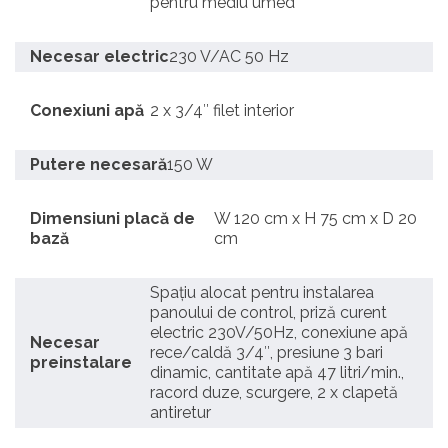
pentru mediu umed
Necesar electric
230 V/AC 50 Hz
Conexiuni apă
2 x 3/4″ filet interior
Putere necesară
150 W
Dimensiuni placă de
W 120 cm x H 75 cm x D 20
bază
cm
Spațiu alocat pentru instalarea
panoului de control, priză curent
electric 230V/50Hz, conexiune apă
Necesar
rece/caldă 3/4″, presiune 3 bari
preinstalare
dinamic, cantitate apă 47 litri/min.,
racord duze, scurgere, 2 x clapetă
antiretur