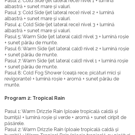
Pasul 2: Cold Side (jet lateral rece) nivel 1 + lumină
albastră + sunet mare și valuri.
Pasul 3: Cold Side (jet lateral rece) nivel 2 + lumină
albastră + sunet mare și valuri.
Pasul 4: Cold Side (jet lateral rece) nivel 3 + lumină
albastră + sunet mare și valuri.
Pasul 5: Warm Side (jet lateral cald) nivel 3 + lumină roșie
+ sunet pârâu de munte.
Pasul 6: Warm Side (jet lateral cald) nivel 2 + lumină roșie
+ sunet pârâu de munte.
Pasul 7: Warm Side (jet lateral cald) nivel 1 + lumină roșie
+ sunet pârâu de munte.
Pasul 8: Cold Fog Shower (ceață rece, picături mici și
revigorante) + lumină roșie + aromă + sunet pârâu de
munte.
Program 2: Tropical Rain
Pasul 1: Warm Drizzle Rain (ploaie tropicală caldă și
burniță) + lumină roșie și verde + aromă + sunet ciripit de
păsărele.
Pasul 2: Warm Drizzle Rain (ploaie tropicală caldă și