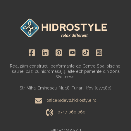
Realizăm construcții performante de Centre Spa: piscine,
saune, căzi cu hidromasaj și alte echipamente din zona
Wellness.
Str. Mihai Eminescu, Nr. 18, Tunari, Ilfov (077180)
office@dev2.hidrostyle.ro
0747 060 060
HIDROMASAJ