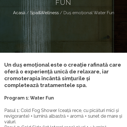
FUN
Acasă
/
Spa&Wellness
/
Duș emoțional Water Fun
Un duș emoțional este o creație rafinată care
oferă o experiență unică de relaxare, iar
cromoterapia încântă simțurile și
completează tratamentele spa.
Program 1: Water Fun
Pasul 1: Cold Fog Shower (ceață rece, cu picături mici și
revigorante) + lumină albastră + aromă + sunet de mare și
valuri.