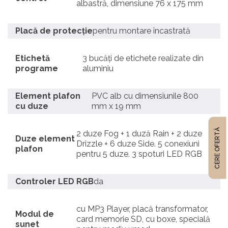
albastră, dimensiune 76 x 175 mm
Placă de protecție
pentru montare încastrată
Etichetă
3 bucăți de etichete realizate din
programe
aluminiu
Element plafon
PVC alb cu dimensiunile 800
cu duze
mm x 19 mm
CERE OFERTĂ
2 duze Fog + 1 duză Rain + 2 duze
Duze element
Drizzle + 6 duze Side. 5 conexiuni
plafon
pentru 5 duze. 3 spoturi LED RGB
Controler LED RGB
da
cu MP3 Player, placă transformator,
Modul de
card memorie SD, cu boxe, specială
sunet