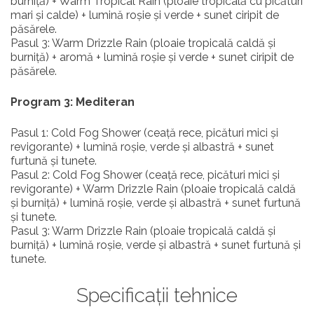
burniță) + Warm Tropical Rain (ploaie tropicală cu picături
mari și calde) + lumină roșie și verde + sunet ciripit de
păsărele.
Pasul 3: Warm Drizzle Rain (ploaie tropicală caldă și
burniță) + aromă + lumină roșie și verde + sunet ciripit de
păsărele.
Program 3: Mediteran
Pasul 1: Cold Fog Shower (ceață rece, picături mici și
revigorante) + lumină roșie, verde și albastră + sunet
furtună și tunete.
Pasul 2: Cold Fog Shower (ceață rece, picături mici și
revigorante) + Warm Drizzle Rain (ploaie tropicală caldă
și burniță) + lumină roșie, verde și albastră + sunet furtună
și tunete.
Pasul 3: Warm Drizzle Rain (ploaie tropicală caldă și
burniță) + lumină roșie, verde și albastră + sunet furtună și
tunete.
Specificații tehnice