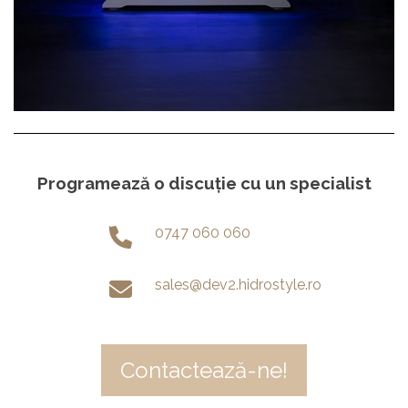
Programează o discuție cu un specialist
0747 060 060
sales@dev2.hidrostyle.ro
Contactează-ne!