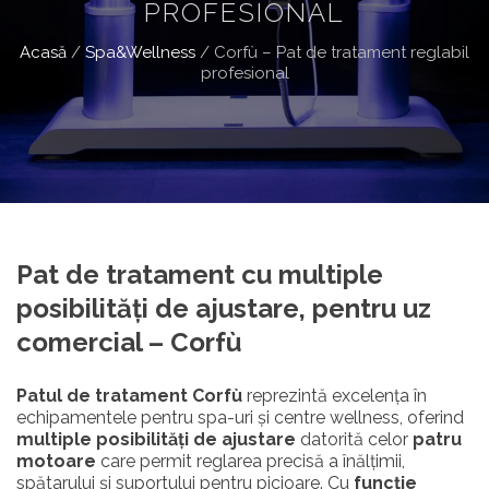
PROFESIONAL
Acasă
/
Spa&Wellness
/
Corfù – Pat de tratament reglabil
profesional
Pat de tratament cu multiple
posibilități de ajustare, pentru uz
comercial – Corfù
Patul de tratament Corfù
reprezintă excelența în
echipamentele pentru spa-uri și centre wellness, oferind
multiple posibilități de ajustare
datorită celor
patru
motoare
care permit reglarea precisă a înălțimii,
spătarului și suportului pentru picioare. Cu
funcție