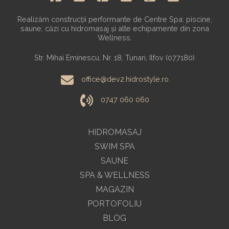
Realizăm construcții performante de Centre Spa: piscine,
saune, căzi cu hidromasaj și alte echipamente din zona
Wellness.
Str. Mihai Eminescu, Nr. 18, Tunari, Ilfov (077180)
office@dev2.hidrostyle.ro
0747 060 060
HIDROMASAJ
SWIM SPA
SAUNE
SPA & WELLNESS
MAGAZIN
PORTOFOLIU
BLOG