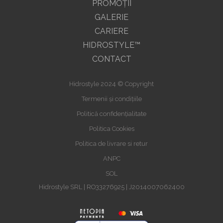
PROMOŢII
GALERIE
CARIERE
HIDROSTYLE™
CONTACT
Hidrostyle 2024 © Copyright
Termenii și condițiile
Politică confidențialitate
Politica Cookies
Politica de livrare si retur
ANPC
SOL
Hidrostyle SRL | RO33276925 | J2014007062400