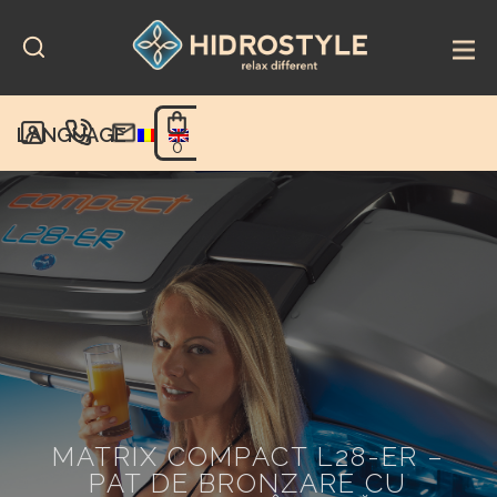
Skip
to
content
LANGUAGE
0
MATRIX COMPACT L28-ER –
PAT DE BRONZARE CU