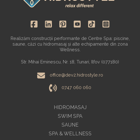
Realizăm construcții performante de Centre Spa: piscine,
saune, căzi cu hidromasaj și alte echipamente din zona
Wellness.
Str. Mihai Eminescu, Nr. 18, Tunari, Ilfov (077180)
office@dev2.hidrostyle.ro
0747 060 060
HIDROMASAJ
SWIM SPA
SAUNE
SPA & WELLNESS