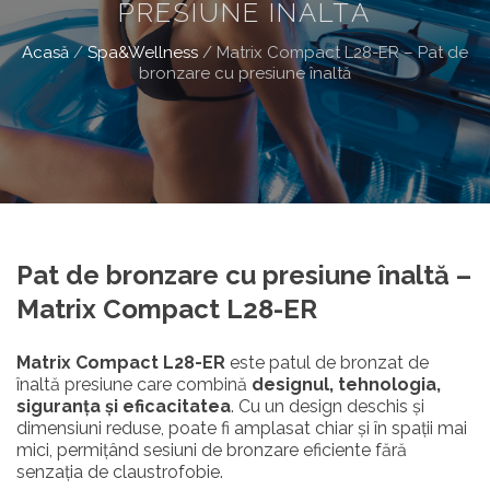
PRESIUNE ÎNALTĂ
Acasă
/
Spa&Wellness
/
Matrix Compact L28-ER – Pat de
bronzare cu presiune înaltă
Pat de bronzare cu presiune înaltă –
Matrix Compact L28-ER
Matrix Compact L28-ER
este patul de bronzat de
înaltă presiune care combină
designul, tehnologia,
siguranța și eficacitatea
. Cu un design deschis și
dimensiuni reduse, poate fi amplasat chiar și în spații mai
mici, permițând sesiuni de bronzare eficiente fără
senzația de claustrofobie.