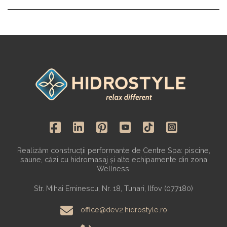
Realizăm construcții performante de Centre Spa: piscine,
saune, căzi cu hidromasaj și alte echipamente din zona
Wellness.
Str. Mihai Eminescu, Nr. 18, Tunari, Ilfov (077180)
office@dev2.hidrostyle.ro