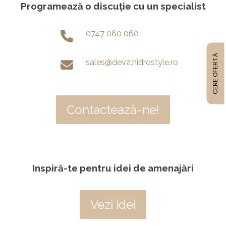
Programează o discuție cu un specialist
0747 060 060
CERE OFERTĂ
sales@dev2.hidrostyle.ro
Contactează-ne!
Inspiră-te pentru idei de amenajări
Vezi idei