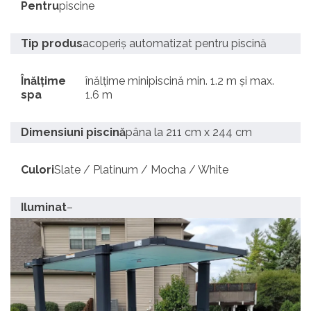
Pentru
piscine
Tip produs
acoperiș automatizat pentru piscină
Înălțime
înălțime minipiscină min. 1.2 m și max.
spa
1.6 m
Dimensiuni piscină
pâna la 211 cm x 244 cm
Culori
Slate / Platinum / Mocha / White
Iluminat
–