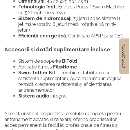
Dimensiuni:
457 x 239 x 147 cm
Tehnologie înot:
Endless Pools™ Swim Machine
cu 52 trepte de viteză
Sistem de hidromasaj:
23 jeturi specializate (1
jet mare rotativ, 6 jeturi medii rotative, 16 mini-
jeturi)
Eficiență energetică:
Certificare APSP 14 și CEC
CERE OFERTĂ
Accesorii și dotări suplimentare incluse:
Sistem de acoperire
BiFold
Aplicatie fitness
Fit@Home
Swim Tether Kit
– combină stabilitatea cu
rezistența suplimentară, ajutând la îmbunătățirea
tehnicii, creșterea rezistenței și eficientizarea
antrenamentelor
Sistem audio
integrat
Această instalație reprezintă o soluție completă pentru
antrenament acvatic și relaxare, oferind proprietarilor
acces permanent la facilități profesionale de fitness și