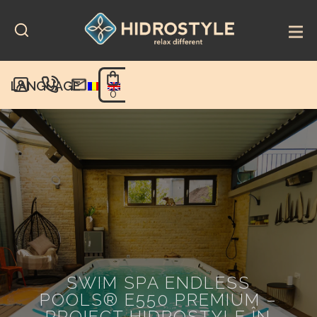
Skip
to
content
LANGUAGE
0
SWIM SPA ENDLESS
POOLS® E550 PREMIUM –
PROIECT HIDROSTYLE ÎN