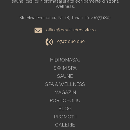
saune, căzi cu hidromasaj și alte echipamente din zona
Wellness.
Str. Mihai Eminescu, Nr. 18, Tunari, Ilfov (077180)
office@dev2.hidrostyle.ro
0747 060 060
HIDROMASAJ
SWIM SPA
SAUNE
SPA & WELLNESS
MAGAZIN
PORTOFOLIU
BLOG
PROMOŢII
GALERIE