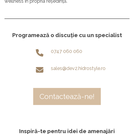
wellness în propria reședință.
Programează o discuție cu un specialist
0747 060 060
sales@dev2.hidrostyle.ro
Contactează-ne!
Inspiră-te pentru idei de amenajări