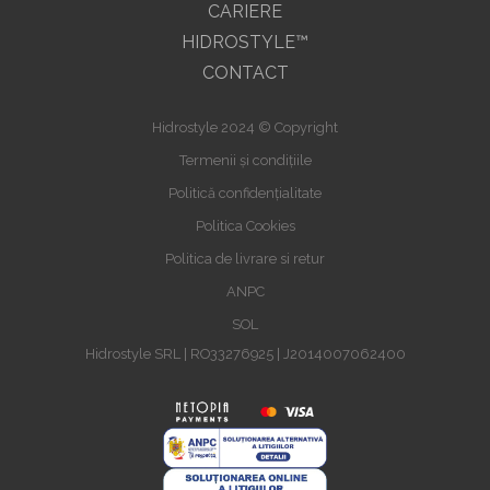
CARIERE
HIDROSTYLE™
CONTACT
Hidrostyle 2024 © Copyright
Termenii și condițiile
Politică confidențialitate
Politica Cookies
Politica de livrare si retur
ANPC
SOL
Hidrostyle SRL | RO33276925 | J2014007062400