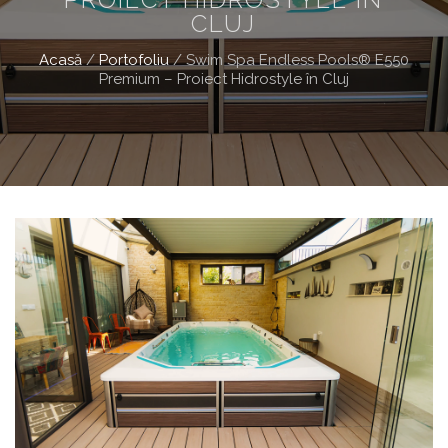
CLUJ
Acasă
/
Portofoliu
/
Swim Spa Endless Pools® E550
Premium – Proiect Hidrostyle în Cluj