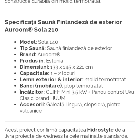
construcție durabilă din molid termotratat.
Specificații Saună Finlandeză de exterior
Auroom® Sola 210
Model:
Sola 140
Tip Saună:
Saună finlandeză de exterior
Brand:
Auroom®
Produs în:
Estonia
Dimensiuni:
133 x 145 x 221 cm
Capacitate:
1 – 2 locuri
Lemn exterior & interior:
molid termotratat
Banci (mobilare):
plop termotratat
Încălzitor:
CLIFF Mini 3.5 kW + Panou control Uku
Clasic, brand HUUM
Accesorii:
Găleată, lingură, clepsidră, pietre
vulcanice.
Acest proiect confirmă capacitatea
Hidrostyle
de a
livra proiecte de wellness la cele mai înalte standarde.