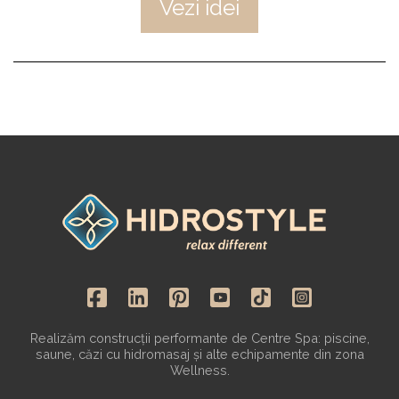
Vezi idei
Realizăm construcții performante de Centre Spa: piscine,
saune, căzi cu hidromasaj și alte echipamente din zona
Wellness.