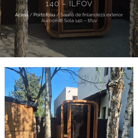
140 – ILFOV
Acasă
/
Portofoliu
/
Saună de finlandeză exterior
Auroom® Sola 140 – Ilfov