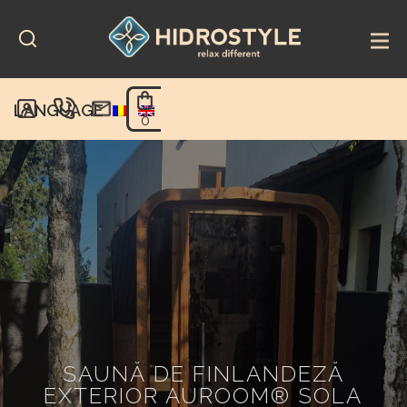
Skip
to
content
LANGUAGE
0
SAUNĂ DE FINLANDEZĂ
EXTERIOR AUROOM® SOLA