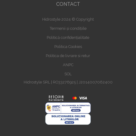
CONTACT
Hidrostyle 2024 © Copyright
Termenii și condițiile
Politică confidențialitate
Politica Cookies
Politica de livrare si retur
ANPC
SOL
Hidrostyle SRL | RO33276925 | J2014007062400