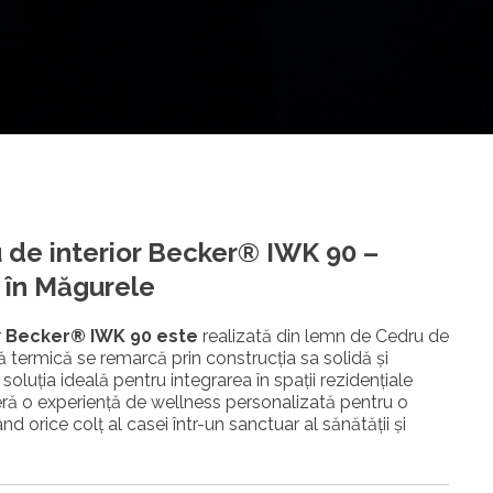
u de interior Becker®
IWK 90
–
 în Măgurele
r
Becker® IWK 90 este
realizată din lemn de Cedru de
ă termică se remarcă prin construcția sa solidă și
soluția ideală pentru integrarea în spații rezidențiale
ă o experiență de wellness personalizată pentru o
 orice colț al casei într-un sanctuar al sănătății și