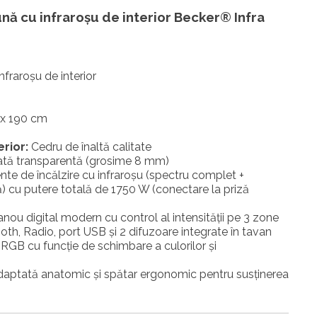
nă cu infraroşu de interior Becker® Infra
fraroșu de interior
 x 190 cm
rior:
Cedru de înaltă calitate
zată transparentă (grosime 8 mm)
te de încălzire cu infraroșu (spectru complet +
) cu putere totală de 1750 W (conectare la priză
nou digital modern cu control al intensității pe 3 zone
th, Radio, port USB și 2 difuzoare integrate în tavan
GB cu funcție de schimbare a culorilor și
aptată anatomic și spătar ergonomic pentru susținerea