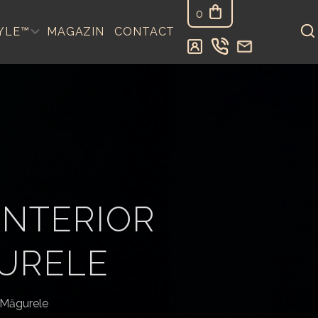
0
YLE™
MAGAZIN
CONTACT
INTERIOR
GURELE
 Măgurele