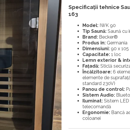
Specificații tehnice
Sau
163
Model:
IWK 90
Tip Saună:
Saună cu in
Brand:
Becker®
Produs în:
Germania
Dimensiuni:
90 x 105
Capacitate:
1 loc
Lemn exterior & inte
Fațadă:
Sticlă securi
Încălzitoare:
6 elemen
elemente de suprafață
standard 230V)
Panou de control:
Pa
Sistem Audio:
Bluetoo
Iluminat:
Sistem LED R
telecomandă
Ergonomie:
Bancă ad
coloanei