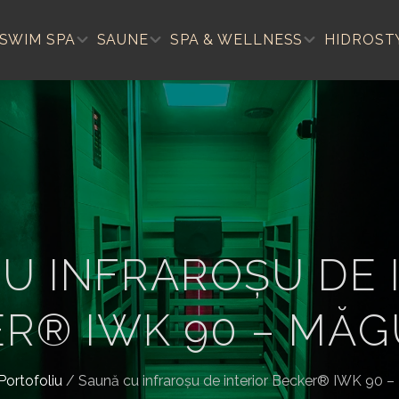
SWIM SPA
SAUNE
SPA & WELLNESS
HIDROST
U INFRAROŞU DE 
R® IWK 90 – MĂ
Portofoliu
/
Saună cu infraroşu de interior Becker® IWK 90 –