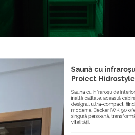
Saună cu infraroş
Proiect Hidrostyle
Sauna cu infraroșu de interio
înaltă calitate, această cabin
designul ultra-compact, fiind 
moderne. Becker IWK 90 ofer
singură persoană, transformând
vitalității.