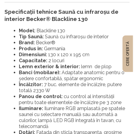
Specificații tehnice
Saună cu infraroşu de
interior Becker® Blackline 130
Model:
Blackline 130
Tip Saună:
Saună cu infraroşu de interior
Brand:
Becker®
CERE OFERTĂ
Produs în:
Germania
Dimensiuni:
130 x 120 x 195 cm
Capacitate:
2 locuri
Lemn exterior & interior:
lemn de plop
Banci (mobilare):
Adaptate anatomic pentru o
ședere confortabilă, spătar ergonomic
Încălzitor:
7 buc. elemente de încălzire, putere
totală 2330 W
Panou de control:
cu control al intensității
pentru toate elementele de încălzire pe 3 zone
Iluminare:
Iluminare RGB amplasată pe spatele
saunei cu selectare manuală sau automată a
culorilor, lampă LED RGB integrată în tavan, cu
telecomandă
Dotări:
Fatada din sticla transparenta, grosime