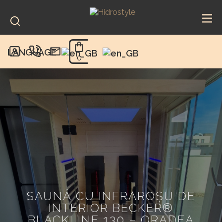
Skip
to
content
LANGUAGE
0
SAUNĂ CU INFRAROŞU DE
INTERIOR BECKER®
BLACKLINE 130 – ORADEA