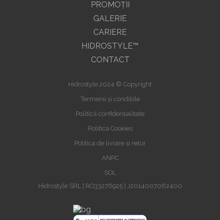
PROMOŢII
GALERIE
CARIERE
HIDROSTYLE™
CONTACT
Hidrostyle 2024 © Copyright
Termenii și condițiile
Politică confidențialitate
Politica Cookies
Politica de livrare si retur
ANPC
SOL
Hidrostyle SRL | RO33276925 | J2014007062400