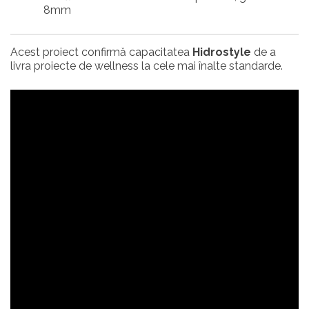
8mm
Acest proiect confirmă capacitatea
Hidrostyle
de a
livra proiecte de wellness la cele mai înalte standarde.