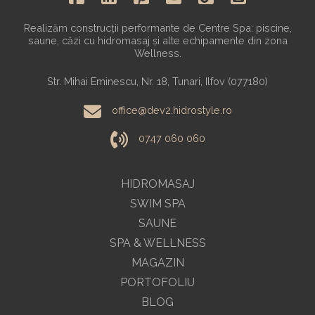
Realizăm construcții performante de Centre Spa: piscine,
saune, căzi cu hidromasaj și alte echipamente din zona
Wellness.
Str. Mihai Eminescu, Nr. 18, Tunari, Ilfov (077180)
office@dev2.hidrostyle.ro
0747 060 060
HIDROMASAJ
SWIM SPA
SAUNE
SPA & WELLNESS
MAGAZIN
PORTOFOLIU
BLOG