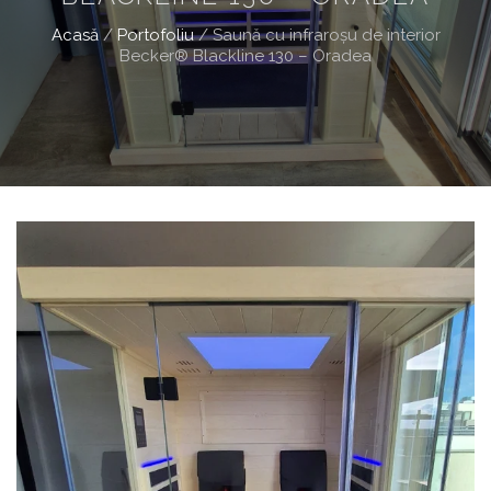
Acasă
/
Portofoliu
/
Saună cu infraroşu de interior
Becker® Blackline 130 – Oradea