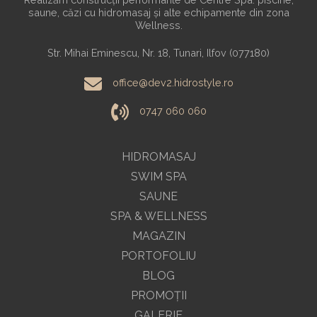
saune, căzi cu hidromasaj și alte echipamente din zona
Wellness.
Str. Mihai Eminescu, Nr. 18, Tunari, Ilfov (077180)
office@dev2.hidrostyle.ro
0747 060 060
HIDROMASAJ
SWIM SPA
SAUNE
SPA & WELLNESS
MAGAZIN
PORTOFOLIU
BLOG
PROMOŢII
GALERIE