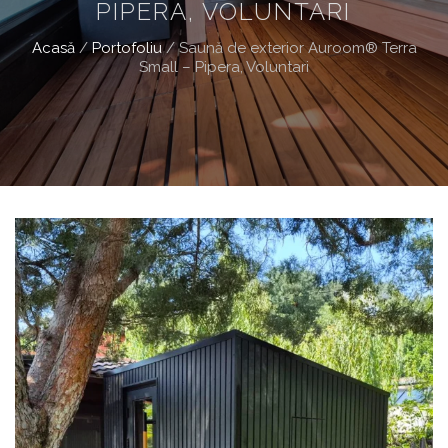
PIPERA, VOLUNTARI
Acasă
/
Portofoliu
/
Saună de exterior Auroom® Terra
Small – Pipera, Voluntari