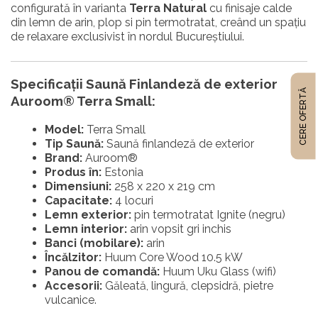
configurată în varianta
Terra Natural
cu finisaje calde
din lemn de arin, plop si pin termotratat, creând un spațiu
de relaxare exclusivist în nordul Bucureștiului.
Specificații Saună Finlandeză de exterior
CERE OFERTĂ
Auroom® Terra Small:
Model:
Terra Small
Tip Saună:
Saună finlandeză de exterior
Brand:
Auroom®
Produs în:
Estonia
Dimensiuni:
258 x 220 x 219 cm
Capacitate:
4 locuri
Lemn exterior:
pin termotratat Ignite (negru)
Lemn interior:
arin vopsit gri inchis
Banci (mobilare):
arin
Încălzitor:
Huum Core Wood 10.5 kW
Panou de comandă:
Huum Uku Glass (wifi)
Accesorii:
Găleată, lingură, clepsidră, pietre
vulcanice.