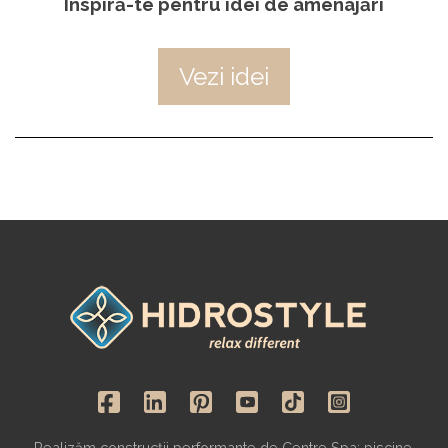
Inspiră-te pentru idei de amenajări
Vezi idei
Realizăm construcții performante de Centre Spa: piscine,