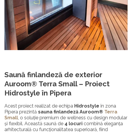
Saună
finlandeză
de exterior
Auroom® Terra Small –
Proiect
Hidrostyle în Pipera
Acest proiect realizat de echipa
Hidrostyle
în zona
Pipera prezintă
sauna finlandeză Auroom®
Terra
Small
, o soluție premium de wellness cu design modular
și flexibil. Această saună de
4 locuri
combină eleganța
arhitecturală cu funcționalitatea superioară, fiind