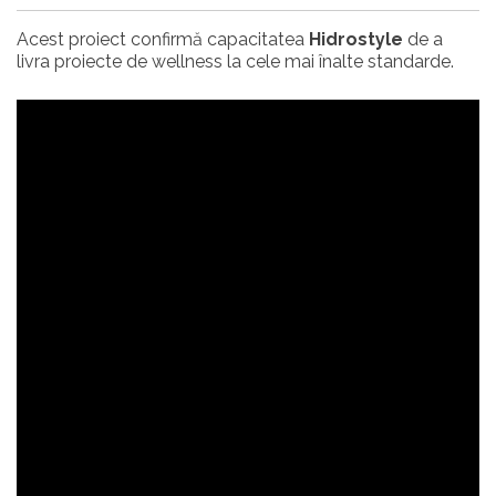
Acest proiect confirmă capacitatea
Hidrostyle
de a
livra proiecte de wellness la cele mai înalte standarde.