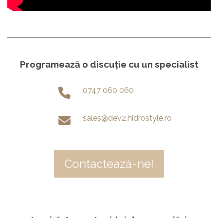
Programează o discuție cu un specialist
0747 060 060
sales@dev2.hidrostyle.ro
Contactează-ne!