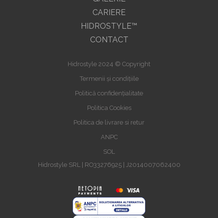
CARIERE
HIDROSTYLE™
CONTACT
Hidrostyle 2024 © Copyright
Termenii și condițiile
Politică confidențialitate
Politica Cookies
Politica de livrare si retur
ANPC
SOL
Hidrostyle SRL | RO33276925 | J2014007062400