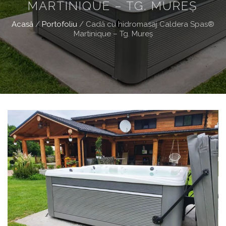
MARTINIQUE – TG. MUREŞ
Acasă
/
Portofoliu
/
Cadă cu hidromasaj Caldera Spas®
Martinique – Tg. Mureş