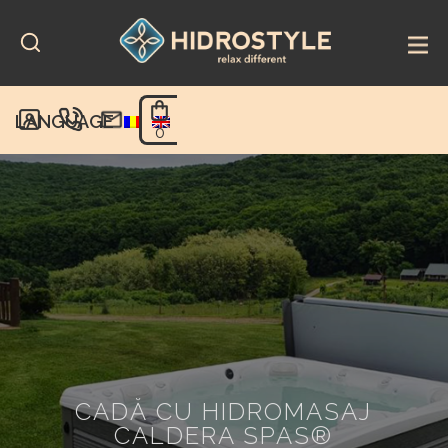
Skip
to
content
LANGUAGE
0
CADĂ CU HIDROMASAJ
CALDERA SPAS®