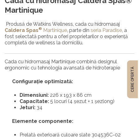
Cadă cu hidromasaj Caldera Spas®
Martinique
Produsă de Watkins Wellness, cada cu hidromasaj
®
Caldera Spas
Martinique
, parte din
seria Paradise
, a
fost selectată pentru a oferi proprietarilor o experiență
completă de wellness la domiciliu.
Cada cu hidromasaj Martinique combină designul
ergonomic cu tehnologia avansată de hidroterapie
CERE OFERTĂ
Configurație optimizată:
Dimensiuni:
226 x 193 x 86 cm
Capacitate:
5 locuri (4 șezut + 1 șezlong)
Jeturi:
34
Elemente componente:
Prelată exterioară culoare slate 304536C-02