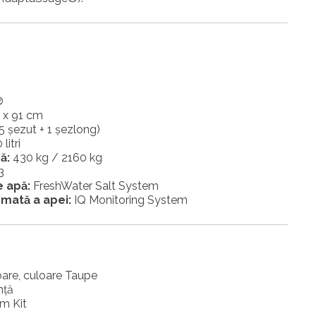
®
3 x 91 cm
(5 șezut + 1 șezlong)
litri
ă:
430 kg / 2160 kg
3
e apă:
FreshWater Salt System
omată a apei:
IQ Monitoring System
oare, culoare Taupe
nţă
m Kit