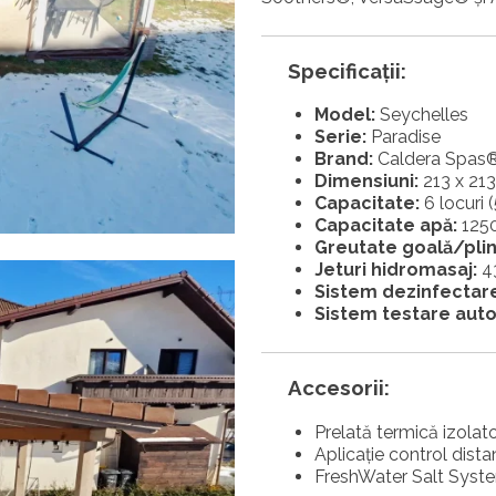
Specificații:
Model:
Seychelles
Serie:
Paradise
Brand:
Caldera Spas
Dimensiuni:
213 x 21
Capacitate:
6 locuri 
Capacitate apă:
1250 
Greutate goală/plin
Jeturi hidromasaj:
4
Sistem ⁠dezinfectar
Sistem ⁠testare aut
Accesorii:
Prelată termică izolat
Aplicaţie control dista
FreshWater Salt Syste