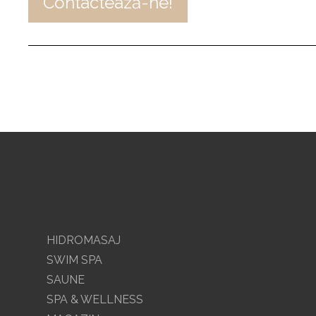
Contactează-ne!
HIDROMASAJ
SWIM SPA
SAUNE
SPA & WELLNESS