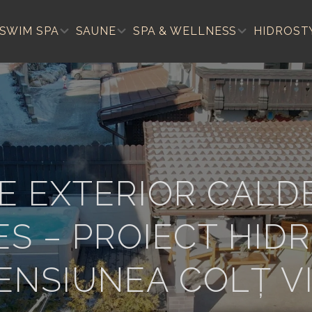
SWIM SPA
SAUNE
SPA & WELLNESS
HIDROST
DE EXTERIOR CALD
S – PROIECT HID
ENSIUNEA COLȚ V