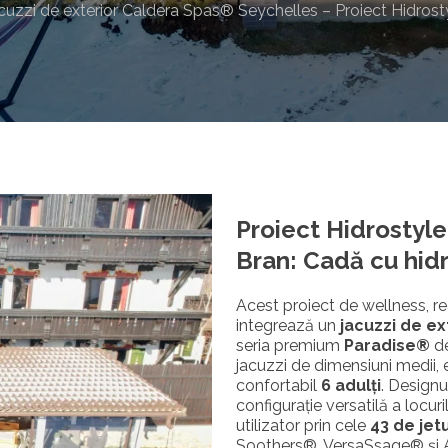
cuzzi de exterior Caldera Spas® Seychelles – Proiect Hidrosty
Proiect Hidrostyle
Bran: Cadă cu hid
Acest proiect de wellness, re
integrează un
jacuzzi de ex
seria premium
Paradise®
de
jacuzzi de dimensiuni medii,
confortabil
6 adulți
. Designu
configurație versatilă a locur
utilizator prin cele
43 de jetu
Soothers®, VersaSsage® și