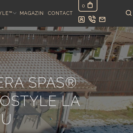
0
YLE™
MAGAZIN
CONTACT
ERA SPAS®
ROSTYLE LA
IU