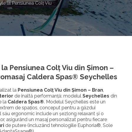
le la Pensiunea Colț Viu
 la Pensiunea Colț Viu din Șimon –
romasaj Caldera Spas® Seychelles
alizat la
Pensiunea Colț Viu din Șimon – Bran
,
terior
de înaltă performanță: modelul
Seychelles
din
 la
Caldera Spas®
. Modelul Seychelles este un
 extrem de spațios, conceput pentru a găzdui
l său ergonomic include un șezlong relaxant și o
ilor, asigurând un masaj personalizat pentru fiecare
ri
de putere (incluzând tehnologiile Euphoria®, Sole
 AdaptaSsage®).