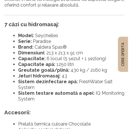
oferind confort și relaxare absolută.
7 căzi cu hidromasaj:
Model:
Seychelles
Serie:
Paradise
CERE OFERTĂ
Brand:
Caldera Spas®
Dimensiuni:
213 x 213 x 91 cm
Capacitate:
6 locuri (5 șezut + 1 șezlong)
Capacitate apă:
1250 litri
Greutate goală/plină:
430 kg / 2160 kg
Jeturi hidromasaj:
43
Sistem ⁠dezinfectare apă:
FreshWater Salt
System
Sistem ⁠testare automată a apei:
IQ Monitoring
System
Accesorii:
Prelată termica culoare Chocolate