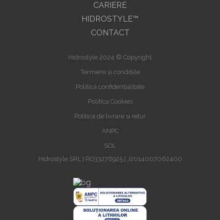
CARIERE
HIDROSTYLE™
CONTACT
Hidrostyle 2024 © Copyright
Termenii și condițiile
Politică confidențialitate
Politica Cookies
Politica de livrare si retur
ANPC
SOL
Hidrostyle SRL | RO33276925 | J2014007062400