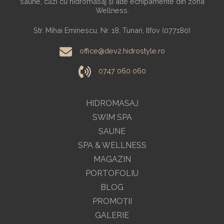
saune, căzi cu hidromasaj și alte echipamente din zona
Wellness.
Str. Mihai Eminescu, Nr. 18, Tunari, Ilfov (077180)
office@dev2.hidrostyle.ro
0747 060 060
HIDROMASAJ
SWIM SPA
SAUNE
SPA & WELLNESS
MAGAZIN
PORTOFOLIU
BLOG
PROMOŢII
GALERIE