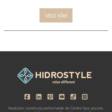
Vezi idei
Realizăm construcții performante de Centre Spa: piscine,