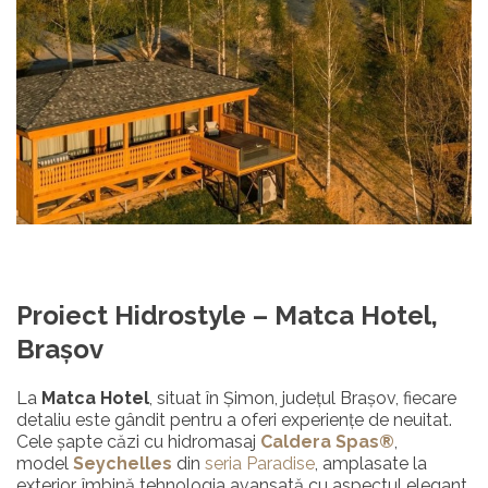
Proiect Hidrostyle – Matca Hotel,
Brașov
La
Matca Hotel
, situat în Șimon, județul Brașov, fiecare
detaliu este gândit pentru a oferi experiențe de neuitat.
Cele şapte căzi cu hidromasaj
Caldera Spas®
,
model
Seychelles
din
seria Paradise
, amplasate la
exterior, îmbină tehnologia avansată cu aspectul elegant,