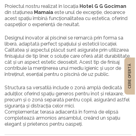
Proiectul nostru realizat în locația
Hotel G G Gociman
din stațiunea
Mamaia
este unul de excepție, deoarece
acest spațiu îmbină funcționalitatea cu estetica, oferind
oaspeților o experiență de neuitat.
Designul inovator al piscinei se remarcă prin forma sa
liberă, adaptată perfect spațiului și esteticii locației.
Calitatea și aspectul plăcut sunt asigurate prin utilizarea
finisajului de tip liner, o soluție care oferă atât durabilitate,
cât și un aspect estetic deosebit. Acest tip de finisaj
CERE OFERTĂ
contribuie la menținerea unui mediu igienic și ușor de
întreținut, esențial pentru o piscină de uz public.
Structura sa versatilă include o zonă amplă dedicată
adulților, oferind spațiu generos pentru înot și relaxare,
precum și o zonă separată pentru copii, asigurând astfel
siguranța și distracția celor mici.
Complementar, terasa adiacentă în formă de elipsă
completează armonios ansamblul, creând un spațiu
elegant și prietenos pentru oaspeți.