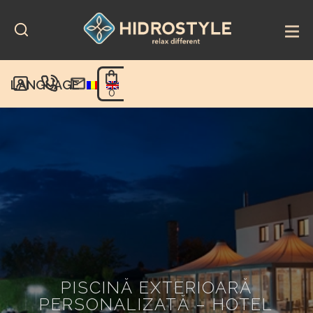
Skip
to
content
LANGUAGE
0
PISCINĂ EXTERIOARĂ
PERSONALIZATĂ – HOTEL