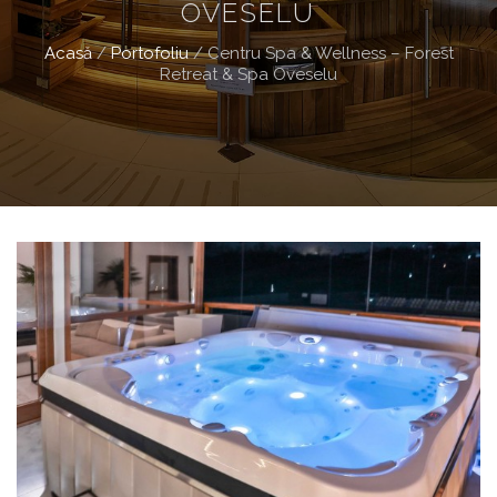
OVESELU
Acasă
/
Portofoliu
/
Centru Spa & Wellness – Forest
Retreat & Spa Oveselu