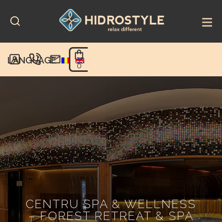
Skip
to
content
LANGUAGE
0
CENTRU SPA & WELLNESS
– FOREST RETREAT & SPA