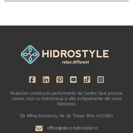
Realizăm construcții performante de Centre Spa: piscine,
saune, căzi cu hidromasaj și alte echipamente din zona
Wellness.
Str. Mihai Eminescu, Nr. 18, Tunari, Ilfov (077180)
office@dev2.hidrostyle.ro