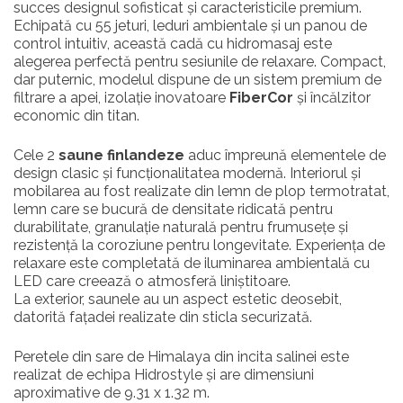
succes designul sofisticat și caracteristicile premium.
Echipată cu 55 jeturi, leduri ambientale și un panou de
control intuitiv, această cadă cu hidromasaj este
alegerea perfectă pentru sesiunile de relaxare. Compact,
dar puternic, modelul dispune de un sistem premium de
filtrare a apei, izolație inovatoare
FiberCor
și încălzitor
economic din titan.
Cele 2
saune finlandeze
aduc împreună elementele de
design clasic și funcționalitatea modernă. Interiorul și
mobilarea au fost realizate din lemn de plop termotratat,
lemn care se bucură de densitate ridicată pentru
durabilitate, granulație naturală pentru frumusețe și
rezistență la coroziune pentru longevitate. Experiența de
relaxare este completată de iluminarea ambientală cu
LED care creează o atmosferă liniștitoare.
La exterior, saunele au un aspect estetic deosebit,
datorită fațadei realizate din sticla securizată.
Peretele din sare de Himalaya din incita salinei este
realizat de echipa Hidrostyle și are dimensiuni
aproximative de 9.31 x 1.32 m.