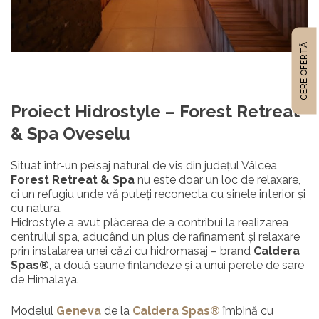
CERE OFERTĂ
Proiect Hidrostyle – Forest Retreat
& Spa Oveselu
Situat într-un peisaj natural de vis din județul Vâlcea,
Forest Retreat & Spa
nu este doar un loc de relaxare,
ci un refugiu unde vă puteți reconecta cu sinele interior și
cu natura.
Hidrostyle a avut plăcerea de a contribui la realizarea
centrului spa, aducând un plus de rafinament și relaxare
prin instalarea unei căzi cu hidromasaj – brand
Caldera
Spas®
, a două saune finlandeze și a unui perete de sare
de Himalaya.
Modelul
Geneva
de la
Caldera Spas®
îmbină cu