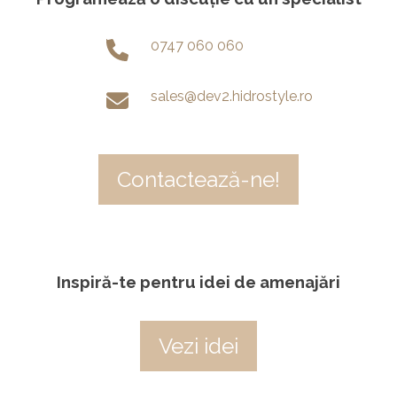
0747 060 060
sales@dev2.hidrostyle.ro
Contactează-ne!
Inspiră-te pentru idei de amenajări
Vezi idei