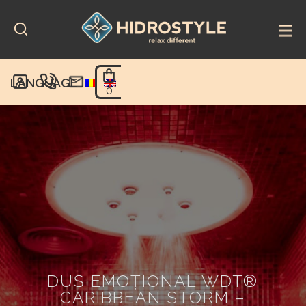
Skip
to
content
LANGUAGE
0
DUȘ EMOȚIONAL WDT®
CARIBBEAN STORM –