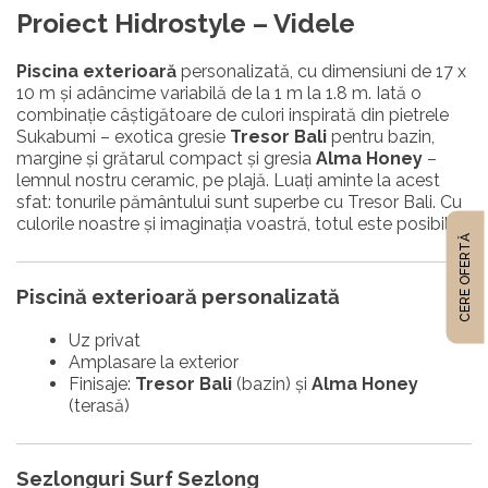
Proiect Hidrostyle – Videle
Piscina exterioară
personalizată, cu dimensiuni de 17 x
10 m și adâncime variabilă de la 1 m la 1.8 m. Iată o
combinație câștigătoare de culori inspirată din pietrele
Sukabumi – exotica gresie
Tresor Bali
pentru bazin,
margine și grătarul compact și gresia
Alma Honey
–
lemnul nostru ceramic, pe plajă. Luați aminte la acest
sfat: tonurile pământului sunt superbe cu Tresor Bali. Cu
culorile noastre și imaginația voastră, totul este posibil.
CERE OFERTĂ
Piscină exterioară personalizată
Uz privat
Amplasare la exterior
Finisaje:
Tresor Bali
(bazin) și
Alma Honey
(terasă)
Sezlonguri Surf Sezlong