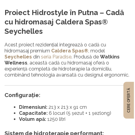
Proiect Hidrostyle în Putna –
Cadă
cu hidromasaj Caldera Spas®
Seychelles
Acest proiect rezidențial integrează o cadă cu
hidromasaj premium
Caldera Spas®
, model
Seychelles
din
seria Paradise
. Produsă de
Watkins
Wellness
, această cadă cu hidromasaj oferă o
experiență completă de hidroterapie la domiciliu,
combinând tehnologia avansată cu designul ergonomic.
CERE OFERTĂ
Configurație:
Dimensiuni:
213 x 213 x 91 cm
Capacitate:
6 locuri (5 șezut + 1 șezlong)
Volum apă:
1250 litri
Sistem de hidroterapie performant: