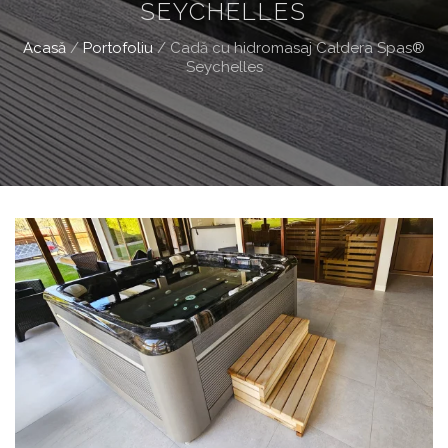
SEYCHELLES
Acasă
/
Portofoliu
/
Cadă cu hidromasaj Caldera Spas®
Seychelles