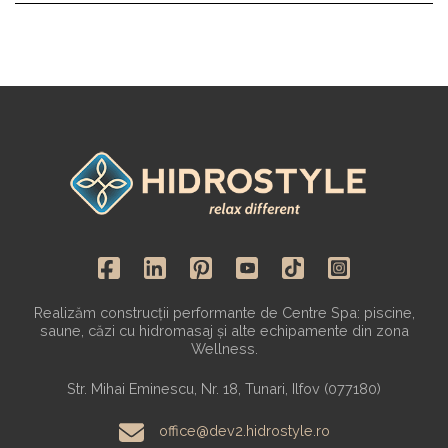
Realizăm construcții performante de Centre Spa: piscine,
saune, căzi cu hidromasaj și alte echipamente din zona
Wellness.
Str. Mihai Eminescu, Nr. 18, Tunari, Ilfov (077180)
office@dev2.hidrostyle.ro