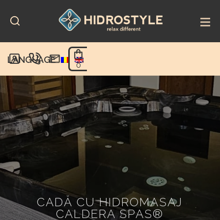
Skip
to
content
LANGUAGE
0
CADĂ CU HIDROMASAJ
CALDERA SPAS®