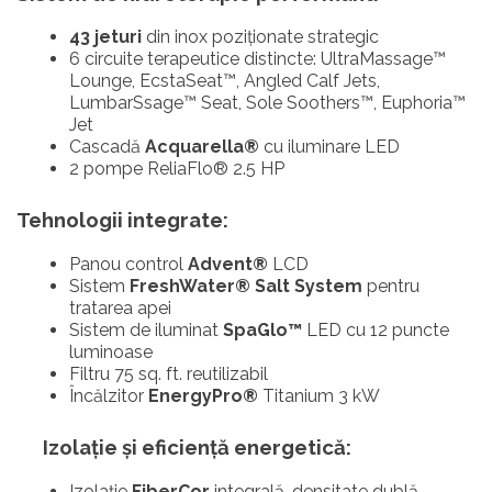
43 jeturi
din inox poziționate strategic
6 circuite terapeutice distincte: UltraMassage™
Lounge, EcstaSeat™, Angled Calf Jets,
LumbarSsage™ Seat, Sole Soothers™, Euphoria™
Jet
Cascadă
Acquarella®
cu iluminare LED
2 pompe ReliaFlo® 2.5 HP
Tehnologii integrate:
Panou control
Advent®
LCD
Sistem
FreshWater® Salt System
pentru
tratarea apei
Sistem de iluminat
SpaGlo™
LED cu 12 puncte
luminoase
Filtru 75 sq. ft. reutilizabil
Încălzitor
EnergyPro®
Titanium 3 kW
Izolație și eficiență energetică:
Izolație
FiberCor
integrală, densitate dublă