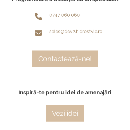
0747 060 060
sales@dev2.hidrostyle.ro
Contactează-ne!
Inspiră-te pentru idei de amenajări
Vezi idei