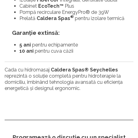
Cabinet
EcoTech™
Plus
Pompă recirculare EnergyPro® de 39W
®
Prelată
Caldera Spas
pentru izolare termică
Garanție extinsă:
5 ani
pentru echipamente
10 ani
pentru cuva căzii
Cada cu hidromasaj
Caldera Spas® Seychelles
reprezintă o soluție completă pentru hidroterapie la
domiciliu, îmbinând tehnologia avansată cu eficiența
energetică și designul ergonomic.
Programează o discuție cu un specialist