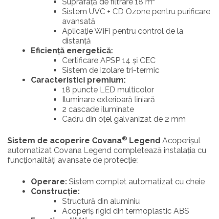
Suprafață de filtrare 18 m²
Sistem UVC + CD Ozone pentru purificare
avansată
Aplicație WiFi pentru control de la
distanță
Eficiență energetică:
Certificare APSP 14 și CEC
Sistem de izolare tri-termic
Caracteristici premium:
18 puncte LED multicolor
Iluminare exterioară liniară
2 cascade iluminate
Cadru din oțel galvanizat de 2 mm
®
Sistem de acoperire Covana
Legend
Acoperișul
automatizat Covana Legend completează instalația cu
funcționalități avansate de protecție:
Operare:
Sistem complet automatizat cu cheie
Construcție:
Structură din aluminiu
Acoperiș rigid din termoplastic ABS