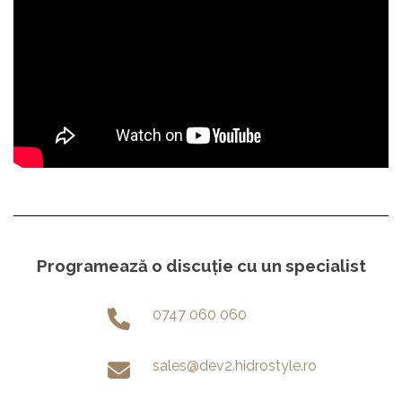
Programează o discuție cu un specialist
0747 060 060
sales@dev2.hidrostyle.ro