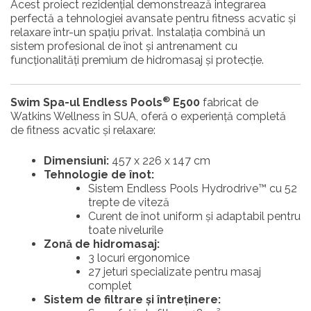
Acest proiect rezidențial demonstrează integrarea
perfectă a tehnologiei avansate pentru fitness acvatic și
relaxare într-un spațiu privat. Instalația combină un
sistem profesional de înot și antrenament cu
funcționalități premium de hidromasaj și protecție.
®
Swim Spa-ul Endless Pools
E500
fabricat de
Watkins Wellness în SUA, oferă o experiență completă
de fitness acvatic și relaxare:
Dimensiuni:
457 x 226 x 147 cm
Tehnologie de înot:
Sistem Endless Pools Hydrodrive™ cu 52
trepte de viteză
Curent de înot uniform și adaptabil pentru
toate nivelurile
Zonă de hidromasaj:
3 locuri ergonomice
27 jeturi specializate pentru masaj
complet
Sistem de filtrare și întreținere: