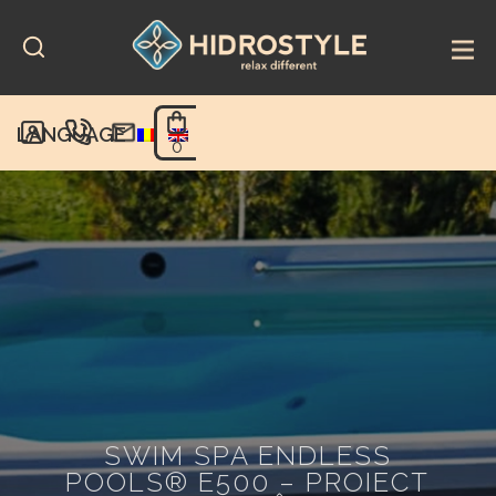
Skip
to
content
LANGUAGE
0
SWIM SPA ENDLESS
POOLS® E500 – PROIECT