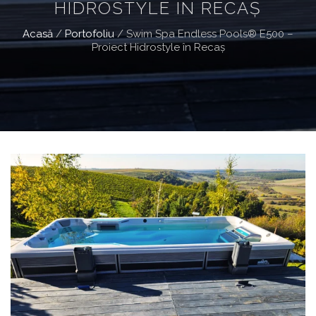
HIDROSTYLE ÎN RECAȘ
Acasă
/
Portofoliu
/
Swim Spa Endless Pools® E500 –
Proiect Hidrostyle în Recaș