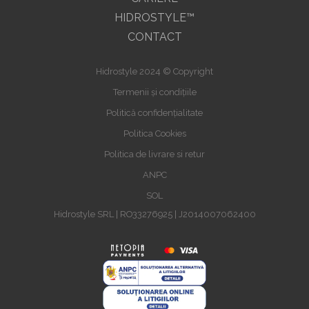
HIDROSTYLE™
CONTACT
Hidrostyle 2024 © Copyright
Termenii și condițiile
Politică confidențialitate
Politica Cookies
Politica de livrare si retur
ANPC
SOL
Hidrostyle SRL | RO33276925 | J2014007062400