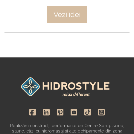
Vezi idei
Realizăm construcții performante de Centre Spa: piscine,
saune, căzi cu hidromasaj și alte echipamente din zona