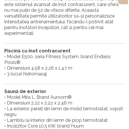
este sistemul avansat de înot contracurent, care oferă
nu mai puțin de 52 de viteze diferite. Această
versatilitate permite utilizatorilor să-și personalizeze
intensitatea antrenamentului, făcându-l potrivit atât
pentru înotători începători, cât și pentru cei mai
experimentați.
Piscină cu înot contracurent
• Model E500, seria Fitness System, brand Endless
Pools®
• Dimensiuni 4.58 x 2.26 x 1.47 m
• 3 locuri hidromasaj
Saună de exterior
• Model Mira L, Brand Auroom®
• Dimensiuni 2.22 x 2.22 x 2.46 m
• La exterior, pereți din lemn de molid termotratat, vopsit
negru
• Lambriu la interior din lemn de plop termotratat
• Incălzitor Core 10.5 kW, brand Huum