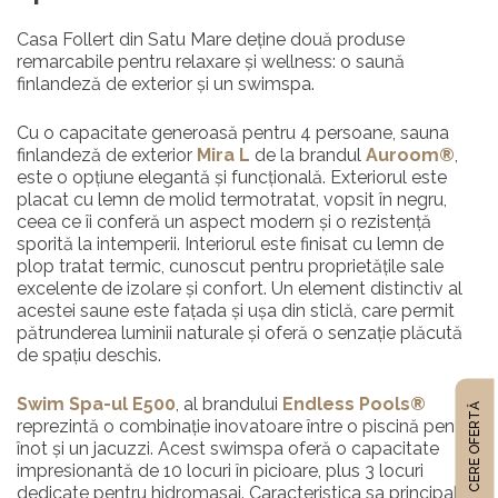
Casa Follert din Satu Mare deține două produse
remarcabile pentru relaxare și wellness: o saună
finlandeză de exterior și un swimspa.
Cu o capacitate generoasă pentru 4 persoane, sauna
finlandeză de exterior
Mira L
de la brandul
Auroom®
,
este o opțiune elegantă și funcțională. Exteriorul este
placat cu lemn de molid termotratat, vopsit în negru,
ceea ce îi conferă un aspect modern și o rezistență
sporită la intemperii. Interiorul este finisat cu lemn de
plop tratat termic, cunoscut pentru proprietățile sale
excelente de izolare și confort. Un element distinctiv al
acestei saune este fațada și ușa din sticlă, care permit
pătrunderea luminii naturale și oferă o senzație plăcută
de spațiu deschis.
Swim Spa-ul E500
, al brandului
Endless Pools®
CERE OFERTĂ
reprezintă o combinație inovatoare între o piscină pentru
înot și un jacuzzi. Acest swimspa oferă o capacitate
impresionantă de 10 locuri în picioare, plus 3 locuri
dedicate pentru hidromasaj. Caracteristica sa principală