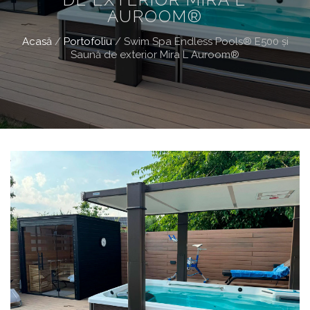
AUROOM®
Acasă
/
Portofoliu
/
Swim Spa Endless Pools® E500 și
Saună de exterior Mira L Auroom®