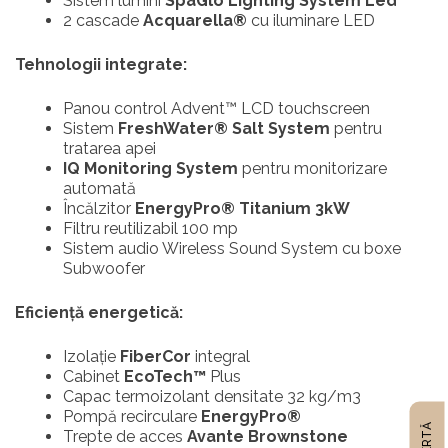
Sistem lumini
SpaGlo Lighting System Led
2 cascade
Acquarella®
cu iluminare LED
Tehnologii integrate:
Panou control Advent™ LCD touchscreen
Sistem
FreshWater® Salt System
pentru
tratarea apei
IQ Monitoring System
pentru monitorizare
automată
Încălzitor
EnergyPro® Titanium 3kW
Filtru reutilizabil 100 mp
Sistem audio Wireless Sound System cu boxe
Subwoofer
Eficiență energetică:
Izolație
FiberCor
integral
Cabinet
EcoTech™
Plus
Capac termoizolant densitate 32 kg/m3
Pompă recirculare
EnergyPro®
Trepte de acces
Avante Brownstone