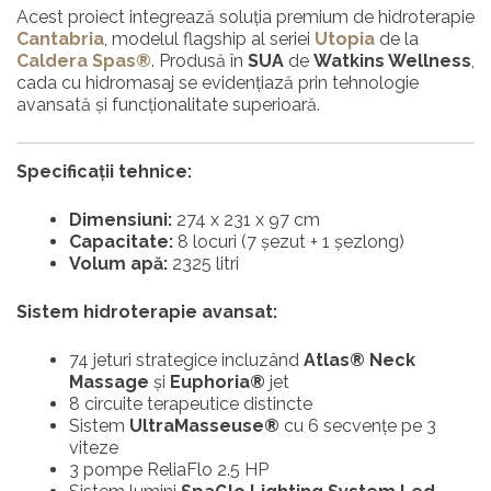
Acest proiect integrează soluția premium de hidroterapie
Cantabria
, modelul flagship al seriei
Utopia
de la
Caldera Spas®
. Produsă în
SUA
de
Watkins Wellness
,
cada cu hidromasaj se evidențiază prin tehnologie
avansată și funcționalitate superioară.
Specificații tehnice:
Dimensiuni:
274 x 231 x 97 cm
Capacitate:
8 locuri (7 șezut + 1 șezlong)
Volum apă:
2325 litri
Sistem hidroterapie avansat:
74 jeturi strategice incluzând
Atlas® Neck
Massage
și
Euphoria®
jet
8 circuite terapeutice distincte
Sistem
UltraMasseuse®
cu 6 secvențe pe 3
viteze
3 pompe ReliaFlo 2.5 HP