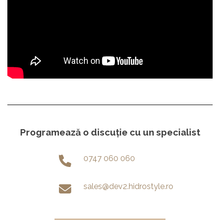
Programează o discuție cu un specialist
0747 060 060
sales@dev2.hidrostyle.ro