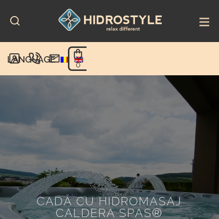
Skip
to
content
LANGUAGE
0
CADĂ CU HIDROMASAJ
CALDERA SPAS®