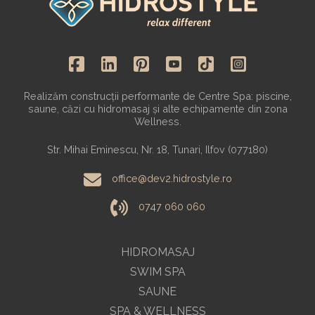
Realizăm construcții performante de Centre Spa: piscine,
saune, căzi cu hidromasaj și alte echipamente din zona
Wellness.
Str. Mihai Eminescu, Nr. 18, Tunari, Ilfov (077180)
office@dev2.hidrostyle.ro
0747 060 060
HIDROMASAJ
SWIM SPA
SAUNE
SPA & WELLNESS