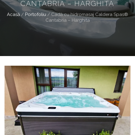
CANTABRIA – HARGHITA
Acasă
/
Portofoliu
/
Cadă cu hidromasaj Caldera Spas®
Cantabria – Harghita