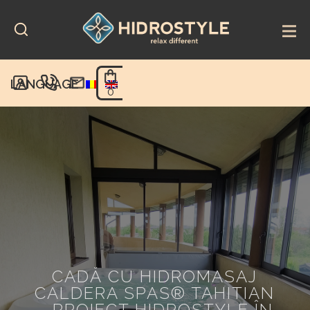
Skip
to
content
LANGUAGE
0
CADĂ CU HIDROMASAJ
CALDERA SPAS® TAHITIAN
– PROIECT HIDROSTYLE ÎN