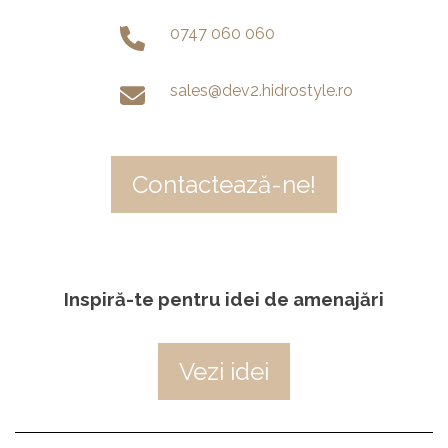
0747 060 060
sales@dev2.hidrostyle.ro
Contactează-ne!
Inspiră-te pentru idei de amenajări
Vezi idei