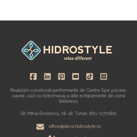
Realizăm construcții performante de Centre Spa: piscine,
saune, căzi cu hidromasaj și alte echipamente din zona
Wellness.
Str. Mihai Eminescu, Nr. 18, Tunari, Ilfov (077180)
office@dev2.hidrostyle.ro