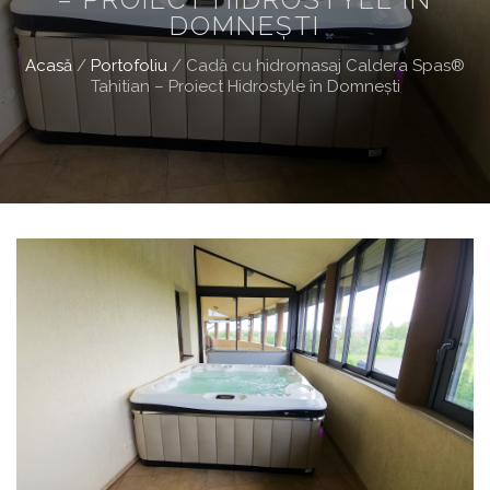
DOMNEŞTI
Acasă
/
Portofoliu
/
Cadă cu hidromasaj Caldera Spas®
Tahitian – Proiect Hidrostyle în Domneşti