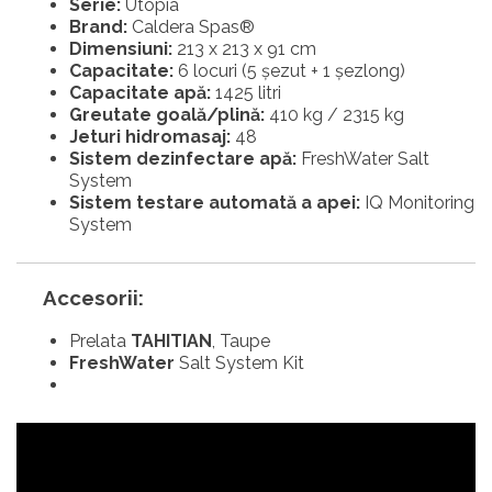
Serie:
Utopia
Brand:
Caldera Spas®
Dimensiuni:
213 x 213 x 91 cm
Capacitate:
6 locuri (5 șezut + 1 șezlong)
Capacitate apă:
1425 litri
Greutate goală/plină:
410 kg / 2315 kg
Jeturi hidromasaj:
48
Sistem ⁠dezinfectare apă:
FreshWater Salt
System
Sistem ⁠testare automată a apei:
IQ Monitoring
System
Accesorii:
Prelata
TAHITIAN
, Taupe
FreshWater
Salt System Kit