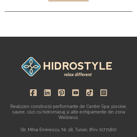
Realizăm construcții performante de Centre Spa: piscine,
saune, căzi cu hidromasaj și alte echipamente din zona
Wellness.
Str. Mihai Eminescu, Nr. 18, Tunari, Ilfov (077180)