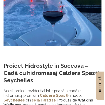
Proiect Hidrostyle în Suceava –
Cadă cu hidromasaj Caldera Spas®
CERE OFERTĂ
Seychelles
Acest proiect rezidențial integrează o cadă cu
hidromasaj premium
Caldera Spas®
, model
Seychelles
din
seria Paradise
. Produsă de
Watkins
Wellness
, această cadă cu hidromasaj oferă o