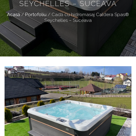
SEYCHELLES – SUCEAVA
Acasă
/
Portofoliu
/
Cadă cu hidromasaj Caldera Spas®
Seychelles – Suceava