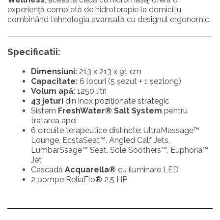
experiență completă de hidroterapie la domiciliu,
combinând tehnologia avansată cu designul ergonomic.
Specificatii:
Dimensiuni:
213 x 213 x 91 cm
Capacitate:
6 locuri (5 șezut + 1 șezlong)
Volum apă:
1250 litri
43 jeturi
din inox poziționate strategic
Sistem
FreshWater® Salt System
pentru
tratarea apei
6 circuite terapeutice distincte: UltraMassage™
Lounge, EcstaSeat™, Angled Calf Jets,
LumbarSsage™ Seat, Sole Soothers™, Euphoria™
Jet
Cascadă
Acquarella®
cu iluminare LED
2 pompe ReliaFlo® 2.5 HP