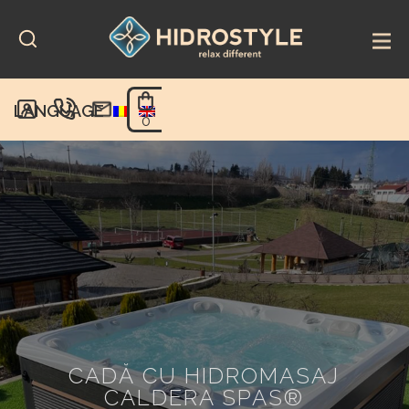
Skip
to
content
LANGUAGE
0
CADĂ CU HIDROMASAJ
CALDERA SPAS®