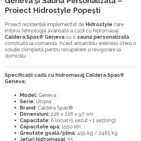
Geneva şi Saună Personalizată –
Proiect Hidrostyle Popeşti
Proiect rezidențial implementat de
Hidrostyle
care
îmbină tehnologia avansată a căzii cu hidromasaj
Caldera Spas
®
Geneva
cu o
saună personalizată
construită la comandă. Acest ansamblu wellness oferă o
soluție completă pentru recuperare și revigorare la
domiciliu.
Specificații cadă cu hidromasaj Caldera Spas
®
Geneva:
Model:
Geneva
Serie:
Utopia
Brand:
Caldera Spas®
Dimensiuni:
226 x 226 x 97 cm
Capacitate:
6 locuri (5 șezut + 1 șezlong)
Capacitate apă:
1550 litri
Greutate goală/plină:
455 kg / 2485 kg
Jeturi hidromasaj:
55