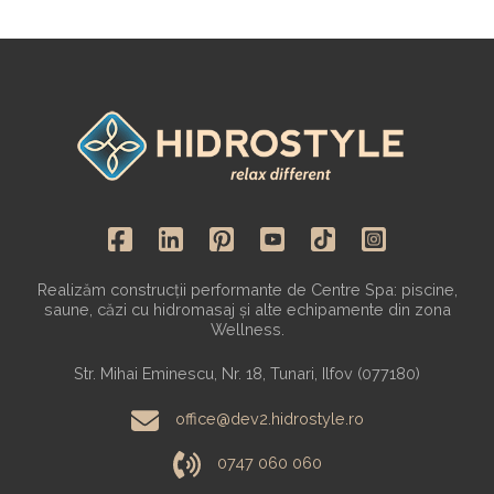
Realizăm construcții performante de Centre Spa: piscine,
saune, căzi cu hidromasaj și alte echipamente din zona
Wellness.
Str. Mihai Eminescu, Nr. 18, Tunari, Ilfov (077180)
office@dev2.hidrostyle.ro
0747 060 060