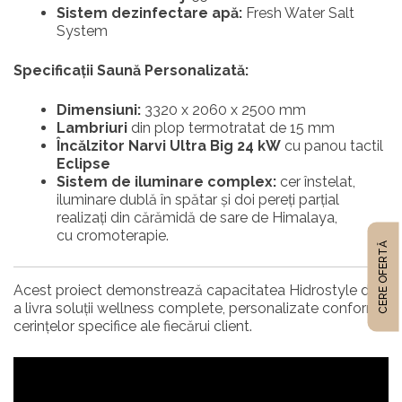
Sistem dezinfectare apă:
Fresh Water Salt
System
Specificații Saună Personalizată:
Dimensiuni:
3320 x 2060 x 2500 mm
Lambriuri
din plop termotratat de 15 mm
Încălzitor Narvi Ultra Big 24 kW
cu panou tactil
Eclipse
Sistem de iluminare complex:
cer înstelat,
iluminare dublă în spătar și doi pereți parțial
realizați din cărămidă de sare de Himalaya,
cu cromoterapie.
CERE OFERTĂ
Acest proiect demonstrează capacitatea Hidrostyle de
a livra soluții wellness complete, personalizate conform
cerințelor specifice ale fiecărui client.