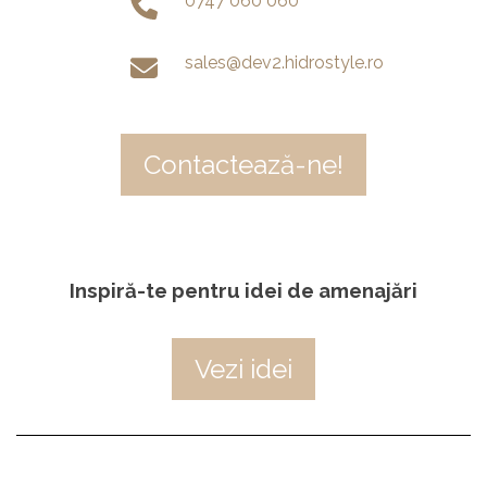
0747 060 060
sales@dev2.hidrostyle.ro
Contactează-ne!
Inspiră-te pentru idei de amenajări
Vezi idei