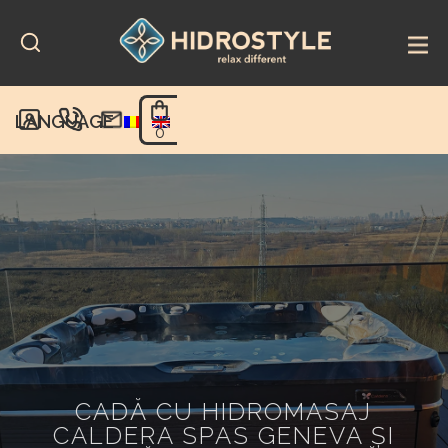
Skip
to
content
LANGUAGE
0
CADĂ CU HIDROMASAJ
CALDERA SPAS GENEVA ŞI