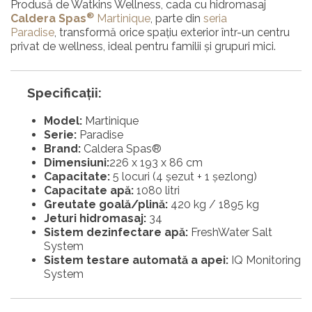
Produsă de Watkins Wellness, cada cu hidromasaj
®
Caldera Spas
Martinique
, parte din
seria
Paradise
, transformă orice spațiu exterior într-un centru
privat de wellness, ideal pentru familii și grupuri mici.
Specificații:
Model:
Martinique
Serie:
Paradise
Brand:
Caldera Spas®
Dimensiuni:
226 x 193 x 86 cm
Capacitate:
5 locuri (4 șezut + 1 șezlong)
Capacitate apă:
1080 litri
Greutate goală/plină:
420 kg / 1895 kg
Jeturi hidromasaj:
34
Sistem ⁠dezinfectare apă:
FreshWater Salt
System
Sistem ⁠testare automată a apei:
IQ Monitoring
System