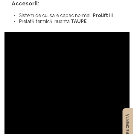
Accesorii:
Sistem de culisare capac normal,
Prolift III
Prelată termică, nuanta
TAUPE
CERE OFERTĂ