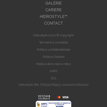
GALERIE
CARIERE
HIDROSTYLE™
CONTACT
Hidrostyle 2024 © Copyright
Termenii și condițiile
Politică confidențialitate
Politica Cookies
Politica de livrare si retur
ANPC
SOL
Hidrostyle SRL | RO33276925 | J2014007062400