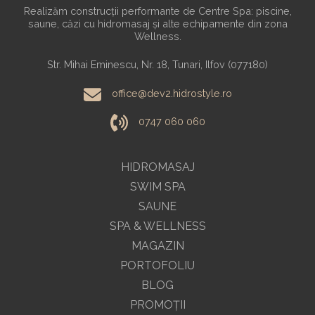
Realizăm construcții performante de Centre Spa: piscine,
saune, căzi cu hidromasaj și alte echipamente din zona
Wellness.
Str. Mihai Eminescu, Nr. 18, Tunari, Ilfov (077180)
office@dev2.hidrostyle.ro
0747 060 060
HIDROMASAJ
SWIM SPA
SAUNE
SPA & WELLNESS
MAGAZIN
PORTOFOLIU
BLOG
PROMOŢII