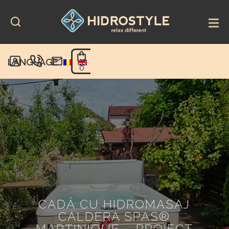
Skip
to
content
LANGUAGE
0
CADĂ CU HIDROMASAJ
CALDERA SPAS®
MARTINIQUE – PROIECT