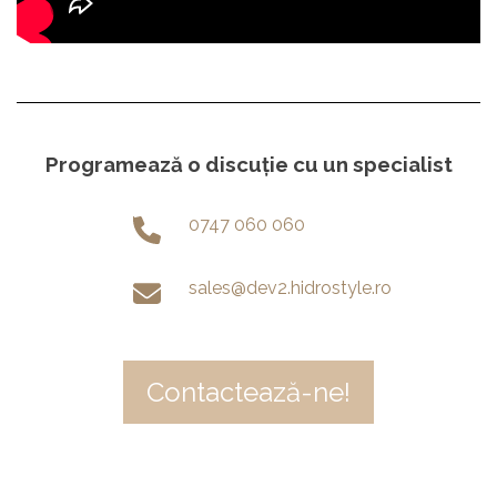
Programează o discuție cu un specialist
0747 060 060
sales@dev2.hidrostyle.ro
Contactează-ne!