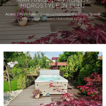
HIDROSTYLE ÎN CLUJ
Acasă
/
Portofoliu
/
Cadă cu hidromasaj Caldera Spas®
Martinique – Proiect Hidrostyle în Cluj