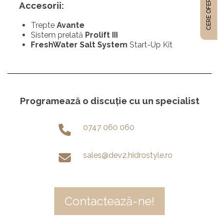
CERE OFERTĂ
Accesorii:
Trepte
Avante
Sistem prelată
Prolift III
FreshWater Salt System
Start-Up Kit
Programează o discuție cu un specialist
0747 060 060
sales@dev2.hidrostyle.ro
Contactează-ne!