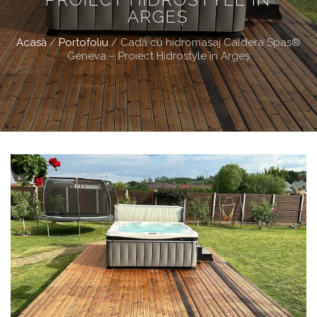
ARGEŞ
Acasă
/
Portofoliu
/
Cadă cu hidromasaj Caldera Spas®
Geneva – Proiect Hidrostyle în Argeş