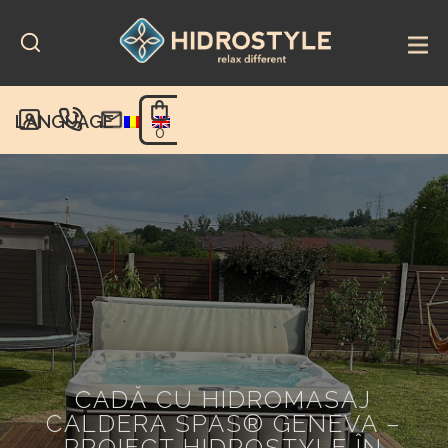
Skip
to
content
LANGUAGE
0
CADĂ CU HIDROMASAJ
CALDERA SPAS® GENEVA –
PROIECT HIDROSTYLE ÎN