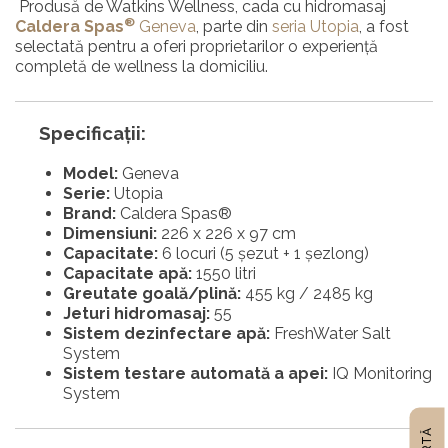
Produsă de Watkins Wellness, cada cu hidromasaj
®
Caldera Spas
Geneva
, parte din
seria Utopia
, a fost
selectată pentru a oferi proprietarilor o experiență
completă de wellness la domiciliu.
Specificații:
Model:
Geneva
Serie:
Utopia
Brand:
Caldera Spas®
Dimensiuni:
226 x 226 x 97 cm
Capacitate:
6 locuri (5 șezut + 1 șezlong)
Capacitate apă:
1550 litri
Greutate goală/plină:
455 kg / 2485 kg
Jeturi hidromasaj:
55
Sistem ⁠dezinfectare apă:
FreshWater Salt
System
Sistem ⁠testare automată a apei:
IQ Monitoring
System