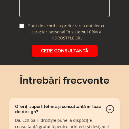
Sunt de acord cu prelucrarea datelor cu
caracter personal în
sistemul CRM
al
HIDROSTYLE SRL.
CERE CONSULTANȚĂ
Întrebări frecvente
Sursa
principală
Oferiți suport tehnic și consultanță în faza
−
de design?
Sursa
Medium
Campanie
Sursa
(UTM)
(UTM)
(UTM)
generala
Da. Echipa Hidrostyle pune la dispoziție
consultanță gratuită pentru arhitecți și designeri,