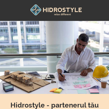
Skip
to
content
Hidrostyle - partenerul tău