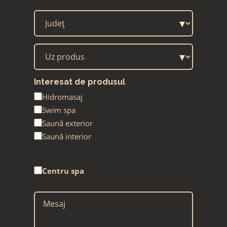
CAMP
▾
▾
Interesat de produsul
Hidromasaj
Swim spa
Saună exterior
Saună interior
Centru spa